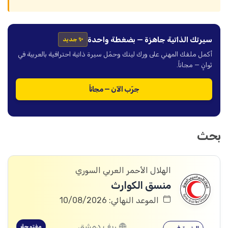
سيرتك الذاتية جاهزة — بضغطة واحدة
✨ جديد
أكمل ملفك المهني على ورك لينك وحمّل سيرة ذاتية احترافية بالعربية في
ثوانٍ — مجاناً.
جرّب الآن — مجاناً
بحث
الهلال الأحمر العربي السوري
منسق الكوارث
الموعد النهائي: 10/08/2026
ريف دمشق
مفتوحة