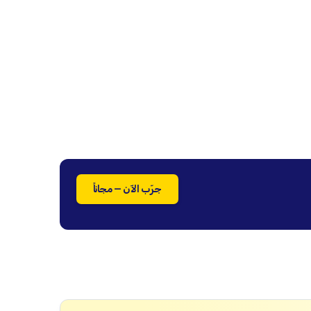
جرّب الآن — مجاناً