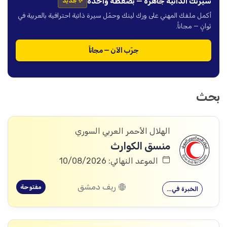
سيرتك الذاتية جاهزة — بضغطة واحدة
✨ جديد
أكمل ملفك المهني على ورك لينك وحمّل سيرة ذاتية احترافية بالعربية في
ثوانٍ — مجاناً.
جرّب الآن — مجاناً
بحث
الهلال الأحمر العربي السوري
منسق الكوارث
الموعد النهائي: 10/08/2026
ريف دمشق
مفتوحة
الخبرة في…