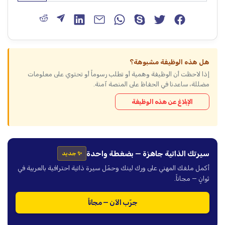
هل هذه الوظيفة مشبوهة؟
إذا لاحظت أن الوظيفة وهمية أو تطلب رسوماً أو تحتوي على معلومات
مضللة، ساعدنا في الحفاظ على المنصة آمنة.
الإبلاغ عن هذه الوظيفة
سيرتك الذاتية جاهزة — بضغطة واحدة
✨ جديد
أكمل ملفك المهني على ورك لينك وحمّل سيرة ذاتية احترافية بالعربية في
ثوانٍ — مجاناً.
جرّب الآن — مجاناً