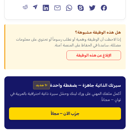
هل هذه الوظيفة مشبوهة؟
إذا لاحظت أن الوظيفة وهمية أو تطلب رسوماً أو تحتوي على معلومات
مضللة، ساعدنا في الحفاظ على المنصة آمنة.
الإبلاغ عن هذه الوظيفة
سيرتك الذاتية جاهزة — بضغطة واحدة
✨ جديد
أكمل ملفك المهني على ورك لينك وحمّل سيرة ذاتية احترافية بالعربية في
ثوانٍ — مجاناً.
جرّب الآن — مجاناً