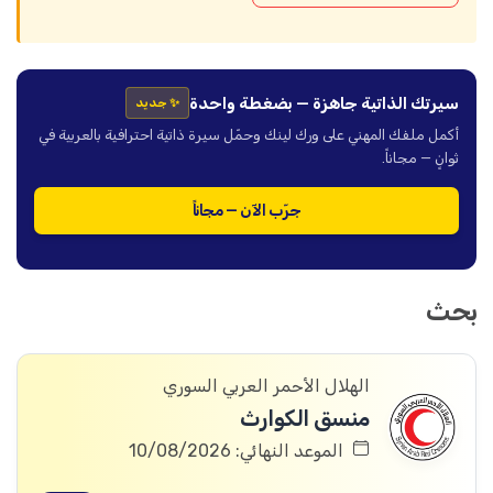
سيرتك الذاتية جاهزة — بضغطة واحدة
✨ جديد
أكمل ملفك المهني على ورك لينك وحمّل سيرة ذاتية احترافية بالعربية في
ثوانٍ — مجاناً.
جرّب الآن — مجاناً
بحث
الهلال الأحمر العربي السوري
منسق الكوارث
الموعد النهائي: 10/08/2026