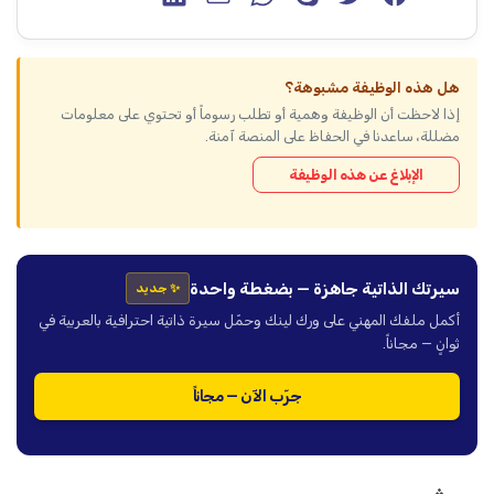
هل هذه الوظيفة مشبوهة؟
إذا لاحظت أن الوظيفة وهمية أو تطلب رسوماً أو تحتوي على معلومات
مضللة، ساعدنا في الحفاظ على المنصة آمنة.
الإبلاغ عن هذه الوظيفة
سيرتك الذاتية جاهزة — بضغطة واحدة
✨ جديد
أكمل ملفك المهني على ورك لينك وحمّل سيرة ذاتية احترافية بالعربية في
ثوانٍ — مجاناً.
جرّب الآن — مجاناً