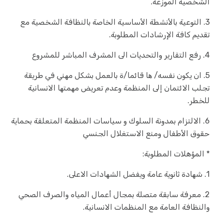
الشخصیة الموزعة.
3. التوعیة بالأنشطة الأساسیة الخاصة بالنظافة الشخصیة مع
تقدیم كافة الإرشادات المطلوبة.
4. رفع التقارير والتحديات الى المشرف المباشر للمشروع
5. ان یكون نفسه/ ھا قائما/ة بالعمل بشكل مھني في طریقة
تجلب الائتمان إلى المنظمة وعدم تعریض مھمتھا الانسانیة
للخطر.
6. الالتزام بمدونة السلوك و سیاسات المنظمة المتعلقة بحمایة
حقوق الأطفال ومنع الاستغلال الجنسي
* المؤهلات المطلوبة:
1. شھادة ثانویة عامة ویفضل الشھادات الاعلى.
2. معرفة سابقة متصلة بمجال أعمال المیاه والصرف الصحي
والنظافة العامة مع المنظمات الانسانیة.