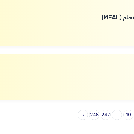
(MEAL)
›
248
247
...
10