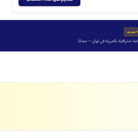
 جديد
حترافية بالعربية في ثوانٍ — مجاناً.