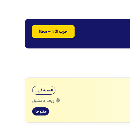
جرّب الآن — مجاناً
الخبرة في…
ريف دمشق
مفتوحة