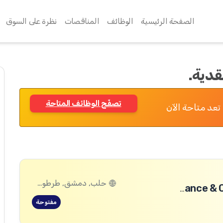
الصفحة الرئيسية
الوظائف
المناقصات
نظرة على السوق
قدية.
تصفّح الوظائف المتاحة
تعد متاحة الآن
حلب, دمشق, طرطوس, ريف دمشق, ديرالزور, درعا, السويداء, إدلب, القنيطرة, اللاذقية, الرقة, حمص, الحسكة, حماة
Enterprise Finance & Credit Manager (National Position)
مفتوحة