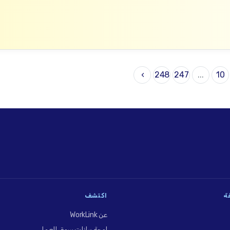
›
248
247
...
10
فة
اكتشف
عن WorkLink
لوحة بيانات سوق العمل