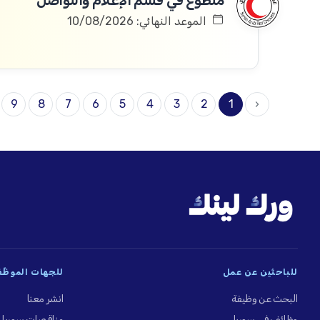
متطوع في قسم الإعلام والتواصل
الموعد النهائي: 10/08/2026
9
8
7
6
5
4
3
2
1
‹
للباحثين عن عمل
للجهات الموظِّ
البحث عن وظيفة
انشر معنا
وظائف في سوريا
مناقصات سوريا