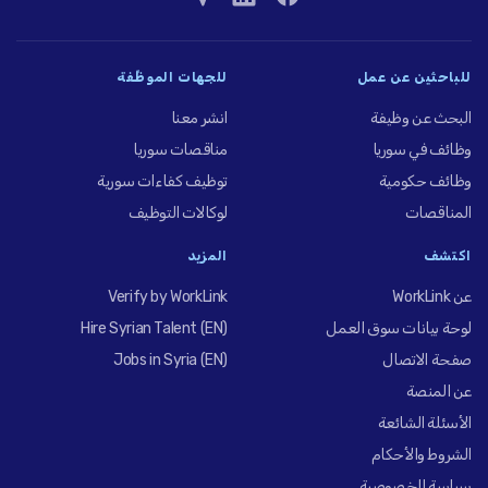
للباحثين عن عمل
للجهات الموظِّفة
البحث عن وظيفة
انشر معنا
وظائف في سوريا
مناقصات سوريا
وظائف حكومية
توظيف كفاءات سورية
المناقصات
لوكالات التوظيف
اكتشف
المزيد
عن WorkLink
Verify by WorkLink
لوحة بيانات سوق العمل
Hire Syrian Talent (EN)
صفحة الاتصال
Jobs in Syria (EN)
عن المنصة
الأسئلة الشائعة
الشروط والأحكام
سياسة الخصوصية