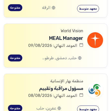
الرقة
مفتوحة
معهد متوسط
World Vision
MEAL Manager
الموعد النهائي: 09/08/2026
حلب, دمشق, طرطوس, ريف دمشق, ديرالزور, درعا, السويداء, إدلب, القنيطرة, اللاذقية, الرقة, حمص, الحسكة, حماة
مفتوحة
منظمة بهار الإنسانية
مسؤول مراقبة وتقييم
الموعد النهائي: 08/08/2026
عفرين، حلب
مفتوحة
معهد متوسط