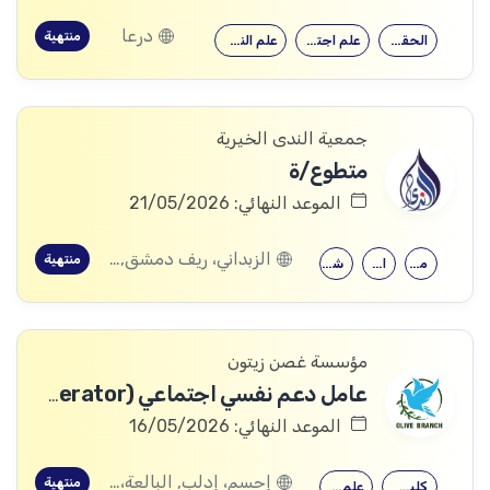
درعا
منتهية
الحقوق
علم اجتماع
علم النفس
جمعية الندى الخيرية
متطوع/ة
الموعد النهائي: 21/05/2026
الزبداني، ريف دمشق, المليحة، ريف دمشق
منتهية
معهد متوسط
الثانوية العامة
شهادة جامعية
مؤسسة غصن زيتون
عامل دعم نفسي اجتماعي (PSS Operator)
الموعد النهائي: 16/05/2026
إحسم، إدلب, البالعة، إدلب, بليون، إدلب, مرعيان، إدلب
منتهية
كلية التربية
علم النفس