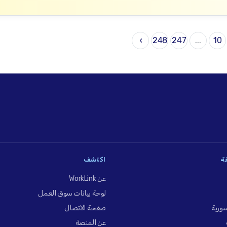
›
248
247
...
10
فة
اكتشف
عن WorkLink
لوحة بيانات سوق العمل
ورية
صفحة الاتصال
عن المنصة