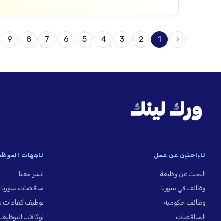
9
8
7
6
5
4
3
2
1
‹
للباحثين عن عمل
للجهات الموظِّ
البحث عن وظيفة
انشر معنا
وظائف في سوريا
مناقصات سوريا
وظائف حكومية
توظيف كفاءات س
المناقصات
لوكالات التوظيف