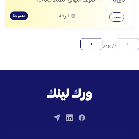
الرقة
مفتوحة
مصور
›
‹
1 / 248