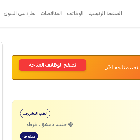
الصفحة الرئيسية
الوظائف
المناقصات
نظرة على السوق
تصفّح الوظائف المتاحة
تعد متاحة الآن
الطب البشري…
حلب, دمشق, طرطوس, ريف دمشق, ديرالزور, درعا, السويداء, إدلب, القنيطرة, اللاذقية, الرقة, حمص, الحسكة, حماة
مفتوحة