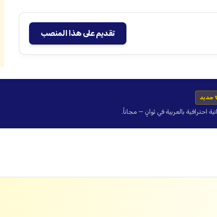
تقديم على هذا المنصب
 جديد
حترافية بالعربية في ثوانٍ — مجاناً.