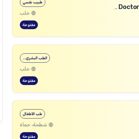
طبيب نفسي
طبيب رأب الفجوة في الصحة النفسية (mhGAP Doctor)
حلب
مفتوحة
الطب البشري…
حلب
مفتوحة
طب الأطفال
شطحة، حماة
مفتوحة