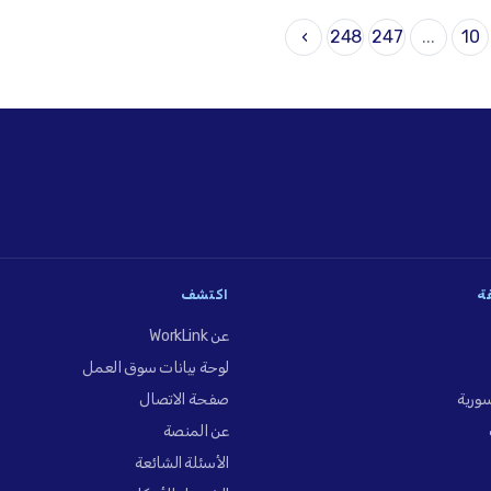
›
248
247
...
10
فة
اكتشف
عن WorkLink
لوحة بيانات سوق العمل
ورية
صفحة الاتصال
عن المنصة
الأسئلة الشائعة