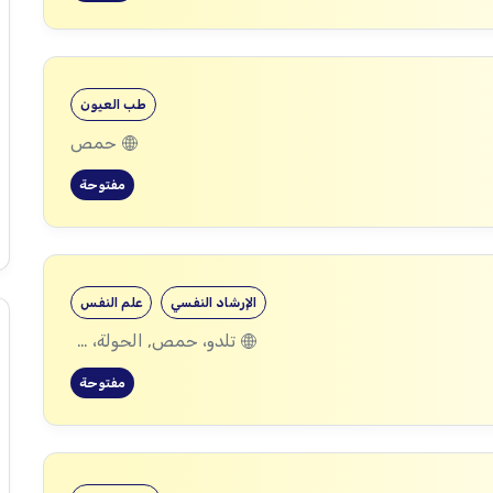
طب العيون
حمص
مفتوحة
الإرشاد النفسي
علم النفس
تلدو، حمص, الحولة، حمص
مفتوحة