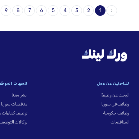
9
8
7
6
5
4
3
2
1
‹
للباحثين عن عمل
للجهات الموظِّ
البحث عن وظيفة
انشر معنا
وظائف في سوريا
مناقصات سوريا
وظائف حكومية
توظيف كفاءات س
المناقصات
لوكالات التوظيف