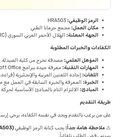
الرمز الوظيفي:
HRA503
مكان العمل:
مجمع جرمانا الطبي
الجهة المعلنة:
الهلال الأحمر العربي السوري (SARC)
الكفاءات والخبرات المطلوبة
المؤهل العلمي:
مصدقة تخرج من كلية الصيدلة.
المهارات التقنية:
معرفة جيدة ببرامج Microsoft Office (خاصة
اللغات:
إجادة اللغتين العربية والإنجليزية (قراءة، 
الخبرة:
المعرفة والخبرة السابقة في العمل مع من
المبادئ:
الالتزام التام بالمبادئ الأساسية لحركة 
طريقة التقديم
على من يرغب بالتقدم ويجد في نفسه الكفاءة، يرجى إرسال السيرة الذاتية (CV
⚠️
ملاحظة هامة جداً:
يجب كتابة الرمز الوظيفي
(HRA503)
سيتم رفض الطلب تلقائياً.