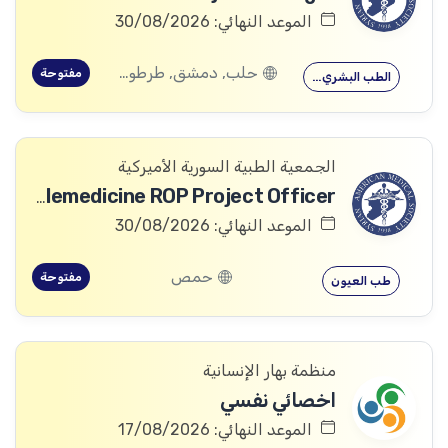
الموعد النهائي: 30/08/2026
حلب, دمشق, طرطوس, ريف دمشق, ديرالزور, درعا, السويداء, إدلب, القنيطرة, اللاذقية, الرقة, حمص, الحسكة, حماة
مفتوحة
الطب البشري…
الجمعية الطبية السورية الأميركية
Telemedicine ROP Project Officer
الموعد النهائي: 30/08/2026
حمص
مفتوحة
طب العيون
منظمة بهار الإنسانية
اخصائي نفسي
الموعد النهائي: 17/08/2026