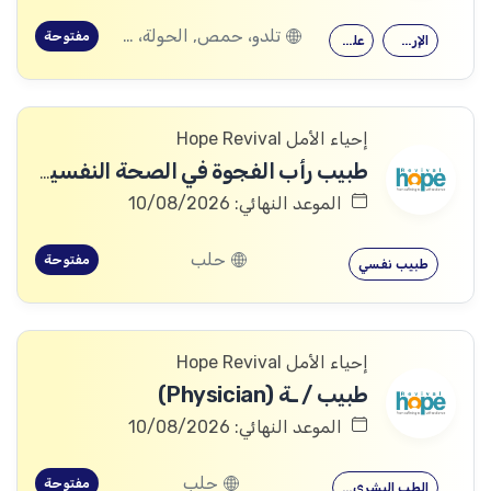
تلدو، حمص, الحولة، حمص
مفتوحة
الإرشاد النفسي
علم النفس
إحياء الأمل Hope Revival
طبيب رأب الفجوة في الصحة النفسية (mhGAP Doctor)
الموعد النهائي: 10/08/2026
حلب
مفتوحة
طبيب نفسي
إحياء الأمل Hope Revival
طبيب / ـة (Physician)
الموعد النهائي: 10/08/2026
حلب
مفتوحة
الطب البشري…