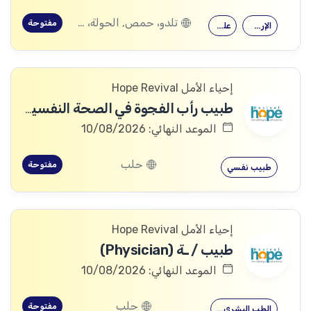
تلدو، حمص, الحولة، حمص
مفتوحة
الإرشاد النفسي
علم النفس
إحياء الأمل Hope Revival
طبيب رأب الفجوة في الصحة النفسية (mhGAP Doctor)
الموعد النهائي: 10/08/2026
حلب
مفتوحة
طبيب نفسي
إحياء الأمل Hope Revival
طبيب / ـة (Physician)
الموعد النهائي: 10/08/2026
حلب
مفتوحة
الطب البشري…