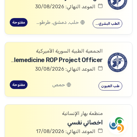
الموعد النهائي: 30/08/2026
حلب, دمشق, طرطوس, ريف دمشق, ديرالزور, درعا, السويداء, إدلب, القنيطرة, اللاذقية, الرقة, حمص, الحسكة, حماة
مفتوحة
الطب البشري…
الجمعية الطبية السورية الأميركية
Telemedicine ROP Project Officer
الموعد النهائي: 30/08/2026
حمص
مفتوحة
طب العيون
منظمة بهار الإنسانية
اخصائي نفسي
الموعد النهائي: 17/08/2026