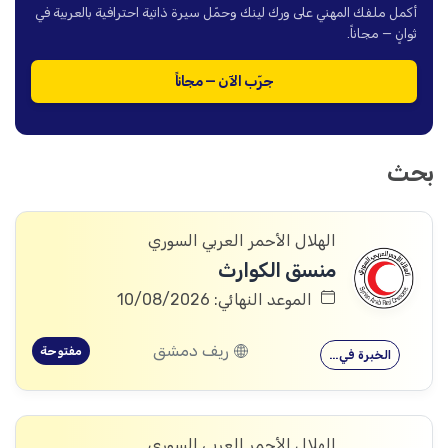
أكمل ملفك المهني على ورك لينك وحمّل سيرة ذاتية احترافية بالعربية في
ثوانٍ — مجاناً.
جرّب الآن — مجاناً
بحث
الهلال الأحمر العربي السوري
منسق الكوارث
الموعد النهائي: 10/08/2026
ريف دمشق
مفتوحة
الخبرة في…
الهلال الأحمر العربي السوري