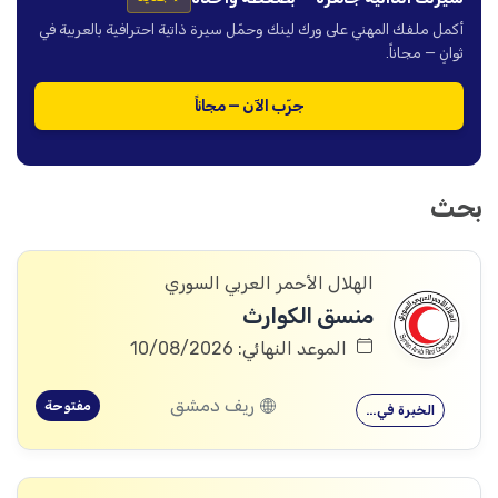
أكمل ملفك المهني على ورك لينك وحمّل سيرة ذاتية احترافية بالعربية في
ثوانٍ — مجاناً.
جرّب الآن — مجاناً
بحث
الهلال الأحمر العربي السوري
منسق الكوارث
الموعد النهائي: 10/08/2026
ريف دمشق
مفتوحة
الخبرة في…