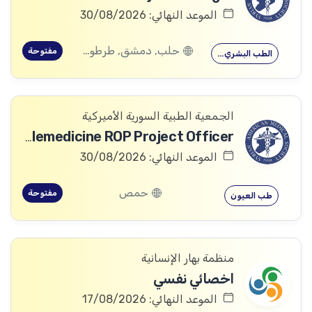
الموعد النهائي: 30/08/2026
حلب, دمشق, طرطوس, ريف دمشق, ديرالزور, درعا, السويداء, إدلب, القنيطرة, اللاذقية, الرقة, حمص, الحسكة, حماة
مفتوحة
الطب البشري…
الجمعية الطبية السورية الأميركية
Telemedicine ROP Project Officer
الموعد النهائي: 30/08/2026
حمص
مفتوحة
طب العيون
منظمة بهار الإنسانية
اخصائي نفسي
الموعد النهائي: 17/08/2026