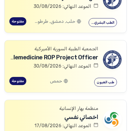
الموعد النهائي: 30/08/2026
حلب, دمشق, طرطوس, ريف دمشق, ديرالزور, درعا, السويداء, إدلب, القنيطرة, اللاذقية, الرقة, حمص, الحسكة, حماة
مفتوحة
الطب البشري…
الجمعية الطبية السورية الأميركية
Telemedicine ROP Project Officer
الموعد النهائي: 30/08/2026
حمص
مفتوحة
طب العيون
منظمة بهار الإنسانية
اخصائي نفسي
الموعد النهائي: 17/08/2026