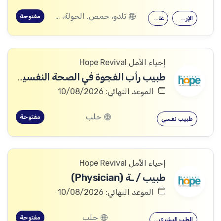
تلدو، حمص, الحولة، حمص
مفتوحة
الإرشاد النفسي
علم النفس
إحياء الأمل Hope Revival
طبيب رأب الفجوة في الصحة النفسية (mhGAP Doctor)
الموعد النهائي: 10/08/2026
حلب
مفتوحة
طبيب نفسي
إحياء الأمل Hope Revival
طبيب / ـة (Physician)
الموعد النهائي: 10/08/2026
حلب
مفتوحة
الطب البشري…