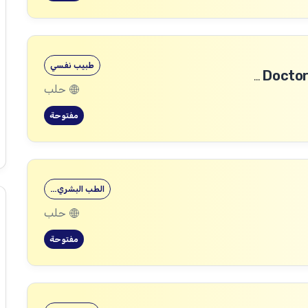
طبيب نفسي
طبيب رأب الفجوة في الصحة النفسية (mhGAP Doctor)
حلب
مفتوحة
الطب البشري…
حلب
مفتوحة