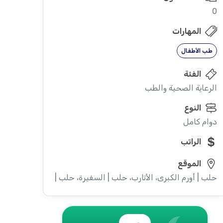
0
المهارات
طب الأطفال
الفئة
الرعاية الصحية والطب
النوع
دوام كامل
الراتب
الموقع
حلب | أورم الكبرى، الأتارب، حلب | السفيرة، حلب | ديرحافر، حلب