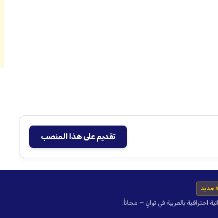
تقديم على هذا المنصب
 جديد
حترافية بالعربية في ثوانٍ — مجاناً.