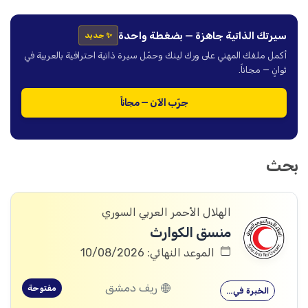
سيرتك الذاتية جاهزة — بضغطة واحدة
✨ جديد
أكمل ملفك المهني على ورك لينك وحمّل سيرة ذاتية احترافية بالعربية في
ثوانٍ — مجاناً.
جرّب الآن — مجاناً
بحث
الهلال الأحمر العربي السوري
منسق الكوارث
الموعد النهائي: 10/08/2026
ريف دمشق
مفتوحة
الخبرة في…