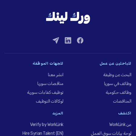
للباحثين عن عمل
للجهات الموظِّفة
البحث عن وظيفة
انشر معنا
وظائف في سوريا
مناقصات سوريا
وظائف حكومية
توظيف كفاءات سورية
المناقصات
لوكالات التوظيف
اكتشف
المزيد
عن WorkLink
Verify by WorkLink
لوحة بيانات سوق العمل
Hire Syrian Talent (EN)