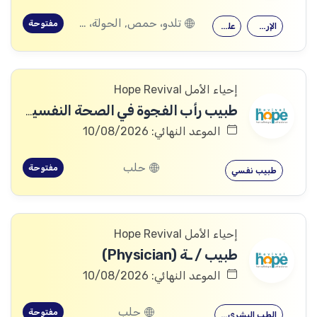
تلدو، حمص, الحولة، حمص
مفتوحة
الإرشاد النفسي
علم النفس
إحياء الأمل Hope Revival
طبيب رأب الفجوة في الصحة النفسية (mhGAP Doctor)
الموعد النهائي: 10/08/2026
حلب
مفتوحة
طبيب نفسي
إحياء الأمل Hope Revival
طبيب / ـة (Physician)
الموعد النهائي: 10/08/2026
حلب
مفتوحة
الطب البشري…