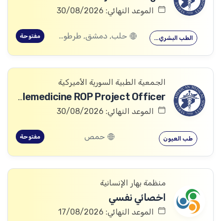
الموعد النهائي: 30/08/2026
حلب, دمشق, طرطوس, ريف دمشق, ديرالزور, درعا, السويداء, إدلب, القنيطرة, اللاذقية, الرقة, حمص, الحسكة, حماة
مفتوحة
الطب البشري…
الجمعية الطبية السورية الأميركية
Telemedicine ROP Project Officer
الموعد النهائي: 30/08/2026
حمص
مفتوحة
طب العيون
منظمة بهار الإنسانية
اخصائي نفسي
الموعد النهائي: 17/08/2026