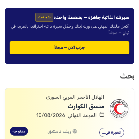
سيرتك الذاتية جاهزة — بضغطة واحدة
✨ جديد
أكمل ملفك المهني على ورك لينك وحمّل سيرة ذاتية احترافية بالعربية في
ثوانٍ — مجاناً.
جرّب الآن — مجاناً
بحث
الهلال الأحمر العربي السوري
منسق الكوارث
الموعد النهائي: 10/08/2026
ريف دمشق
مفتوحة
الخبرة في…