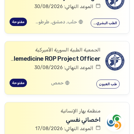
الموعد النهائي: 30/08/2026
حلب, دمشق, طرطوس, ريف دمشق, ديرالزور, درعا, السويداء, إدلب, القنيطرة, اللاذقية, الرقة, حمص, الحسكة, حماة
مفتوحة
الطب البشري…
الجمعية الطبية السورية الأميركية
Telemedicine ROP Project Officer
الموعد النهائي: 30/08/2026
حمص
مفتوحة
طب العيون
منظمة بهار الإنسانية
اخصائي نفسي
الموعد النهائي: 17/08/2026