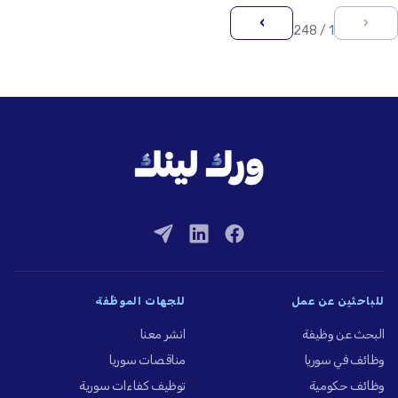
›
‹
1 / 248
للباحثين عن عمل
للجهات الموظِّفة
البحث عن وظيفة
انشر معنا
وظائف في سوريا
مناقصات سوريا
وظائف حكومية
توظيف كفاءات سورية