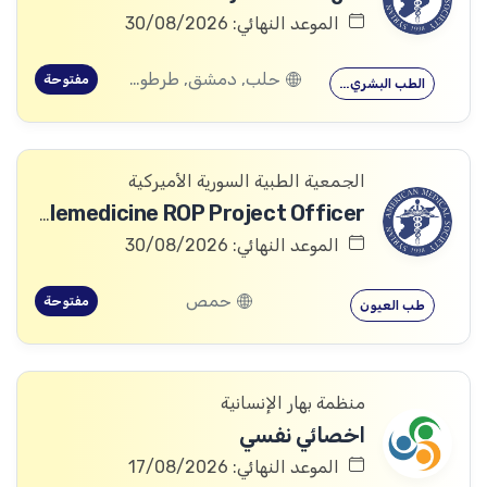
الموعد النهائي: 30/08/2026
حلب, دمشق, طرطوس, ريف دمشق, ديرالزور, درعا, السويداء, إدلب, القنيطرة, اللاذقية, الرقة, حمص, الحسكة, حماة
مفتوحة
الطب البشري…
الجمعية الطبية السورية الأميركية
Telemedicine ROP Project Officer
الموعد النهائي: 30/08/2026
حمص
مفتوحة
طب العيون
منظمة بهار الإنسانية
اخصائي نفسي
الموعد النهائي: 17/08/2026