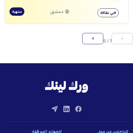
دمشق
منتهية
فني نظافة
›
‹
1 / 5
للباحثين عن عمل
للجهات الموظِّفة