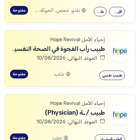
تلدو، حمص, الحولة، حمص
مفتوحة
الإرشاد النفسي
علم النفس
إحياء الأمل Hope Revival
طبيب رأب الفجوة في الصحة النفسية (mhGAP Doctor)
الموعد النهائي: 10/08/2026
حلب
مفتوحة
طبيب نفسي
إحياء الأمل Hope Revival
طبيب / ـة (Physician)
الموعد النهائي: 10/08/2026
حلب
مفتوحة
الطب البشري…