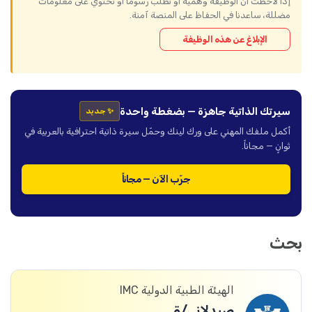
إذا لاحظت أن الوظيفة وهمية أو تطلب رسوماً أو تحتوي على معلومات
مضللة، ساعدنا في الحفاظ على المنصة آمنة.
الإبلاغ عن هذه الوظيفة
سيرتك الذاتية جاهزة — بضغطة واحدة
✨ جديد
أكمل ملفك المهني على ورك لينك وحمّل سيرة ذاتية احترافية بالعربية في
ثوانٍ — مجاناً.
جرّب الآن — مجاناً
بحث
الهيئة الطبية الدولية IMC
صيدلاني/ة