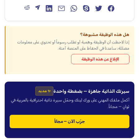
هل هذه الوظيفة مشبوهة؟
إذا لاحظت أن الوظيفة وهمية أو تطلب رسوماً أو تحتوي على معلومات
مضللة، ساعدنا في الحفاظ على المنصة آمنة.
الإبلاغ عن هذه الوظيفة
سيرتك الذاتية جاهزة — بضغطة واحدة
✨ جديد
أكمل ملفك المهني على ورك لينك وحمّل سيرة ذاتية احترافية بالعربية في
ثوانٍ — مجاناً.
جرّب الآن — مجاناً