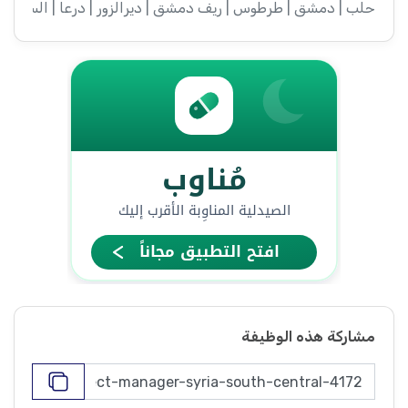
ء | إدلب | القنيطرة | اللاذقية | الرقة | حمص | الحسكة | حماة
مشاركة هذه الوظيفة