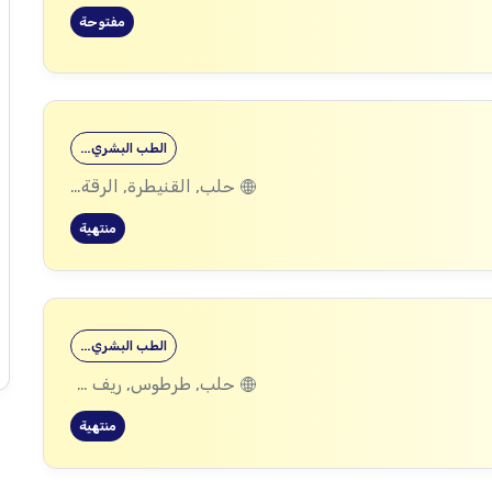
مفتوحة
الطب البشري…
حلب, القنيطرة, الرقة, ادلب
منتهية
الطب البشري…
حلب, طرطوس, ريف دمشق, ديرالزور, درعا, السويداء, إدلب, القنيطرة, اللاذقية, الرقة, حمص, الحسكة, حماة
منتهية