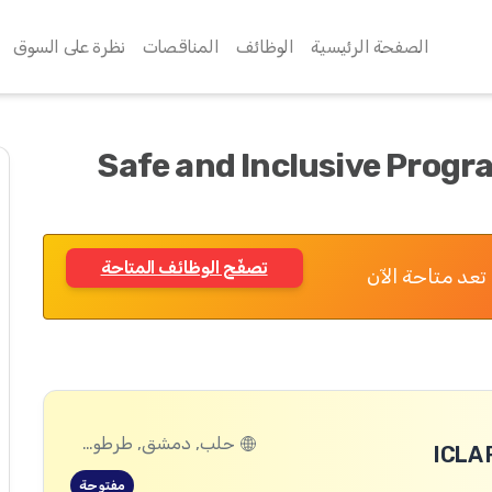
الصفحة الرئيسية
الوظائف
المناقصات
نظرة على السوق
Safe and Inclusive Progr
تصفّح الوظائف المتاحة
تعد متاحة الآن
حلب, دمشق, طرطوس, ريف دمشق, ديرالزور, درعا, السويداء, إدلب, القنيطرة, اللاذقية, الرقة, حمص, الحسكة, حماة
ICLA 
مفتوحة