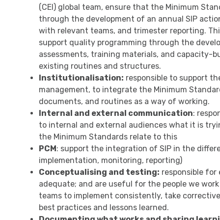
(CEI) global team, ensure that the Minimum Stan
through the development of an annual SIP action
with relevant teams, and trimester reporting. Th
support quality programming through the develop
assessments, training materials, and capacity-buil
existing routines and structures.
Institutionalisation:
responsible to support th
management, to integrate the Minimum Standard
documents, and routines as a way of working.
Internal and external communication
: respo
to internal and external audiences what it is t
the Minimum Standards relate to this
PCM
: support the integration of SIP in the diff
implementation, monitoring, reporting)
Conceptualising and testing:
responsible for
adequate; and are useful for the people we work 
teams to implement consistently, take correctiv
best practices and lessons learned.
Documenting what works and sharing learn