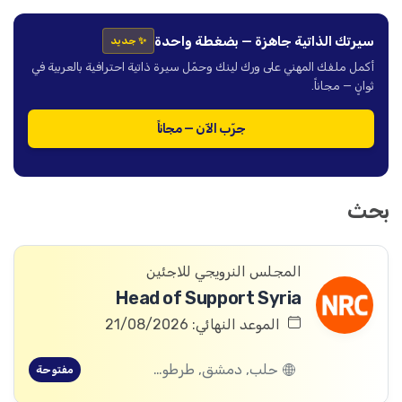
سيرتك الذاتية جاهزة — بضغطة واحدة
✨ جديد
أكمل ملفك المهني على ورك لينك وحمّل سيرة ذاتية احترافية بالعربية في
ثوانٍ — مجاناً.
جرّب الآن — مجاناً
بحث
المجلس النرويجي للاجئين
Head of Support Syria
الموعد النهائي: 21/08/2026
حلب, دمشق, طرطوس, ريف دمشق, ديرالزور, درعا, السويداء, إدلب, القنيطرة, اللاذقية, الرقة, حمص, الحسكة, حماة
مفتوحة