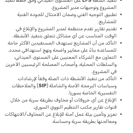
تنفيذ أنشطة
LFS
على المستوى الميداني وفق خطط تنفيذ
المشروع وتوجيهات مدير المشروع.
تطبيق التوجيه الفني وضمان الامتثال للجودة الفنية
للمشاريع.
تقديم تقارير تقدم منتظمة لمدير المشروع والإبلاغ في
الوقت المناسب عن أي مشاكل تتعلق بتنفيذ الأنشطة.
التأكد من أن المشاريع تستهدف المستفيدين الأكثر حاجة
للمساعدة بناءً على معايير واضحة ونهج استهدافي محدد.
التعاون مع الشركاء المعنيين على المستوى الميداني،
والسلطات المحلية، وأصحاب المصلحة الرئيسيين الآخرين
في المشروع.
التأكد من تنفيذ الأنشطة ذات الصلة وفقاً لإرشادات
وسياسات البرمجة الآمنة والشاملة (
SIP
) والملاحظات
التفسيرية الخاصة بسوريا.
الإبلاغ عن أي خروقات أو مخاوف بطريقة سرية من خلال
قنوات تقارير مكتب التنظيم النووي السوري.
تعزيز وتأمين بيئة عمل آمنة للإبلاغ عن المخاوف/الانتهاكات
ومعالجتها بطريقة سرية وحساسة.