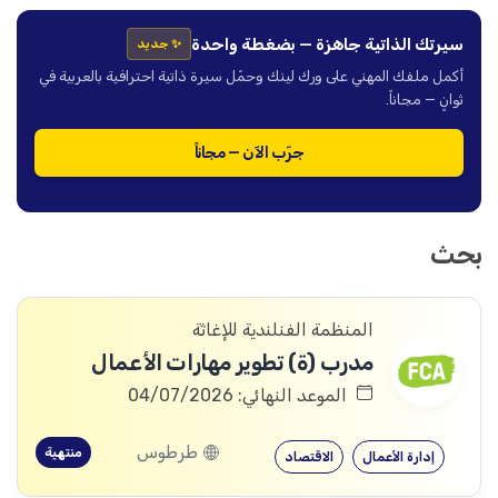
سيرتك الذاتية جاهزة — بضغطة واحدة
✨ جديد
أكمل ملفك المهني على ورك لينك وحمّل سيرة ذاتية احترافية بالعربية في
ثوانٍ — مجاناً.
جرّب الآن — مجاناً
بحث
المنظمة الفنلندية للإغاثة
مدرب (ة) تطوير مهارات الأعمال
الموعد النهائي: 04/07/2026
طرطوس
منتهية
إدارة الأعمال
الاقتصاد