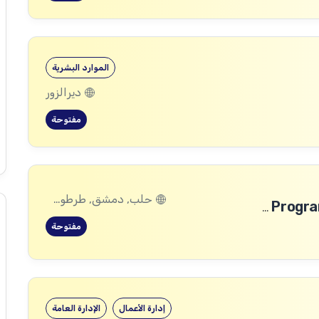
الموارد البشرية
ديرالزور
مفتوحة
حلب, دمشق, طرطوس, ريف دمشق, ديرالزور, درعا, السويداء, إدلب, القنيطرة, اللاذقية, الرقة, حمص, الحسكة, حماة
Safeguarding and Safe, Inclusive and Transformative Programming (SITP) Manager-Damascus
مفتوحة
إدارة الأعمال
الإدارة العامة