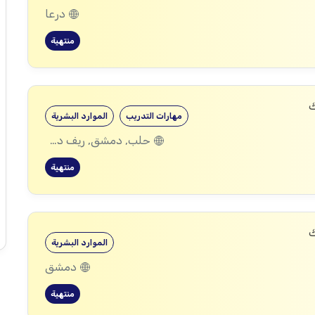
درعا
منتهية
ك
مهارات التدريب
الموارد البشرية
حلب, دمشق, ريف دمشق, ديرالزور, درعا, إدلب, القنيطرة, حمص, الحسكة, حماة
منتهية
ك
الموارد البشرية
دمشق
منتهية