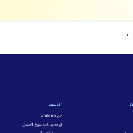
›
فة
اكتشف
عن WorkLink
لوحة بيانات سوق العمل