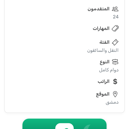
المتقدمون
24
المهارات
الفئة
النقل والسائقون
النوع
دوام كامل
الراتب
الموقع
دمشق