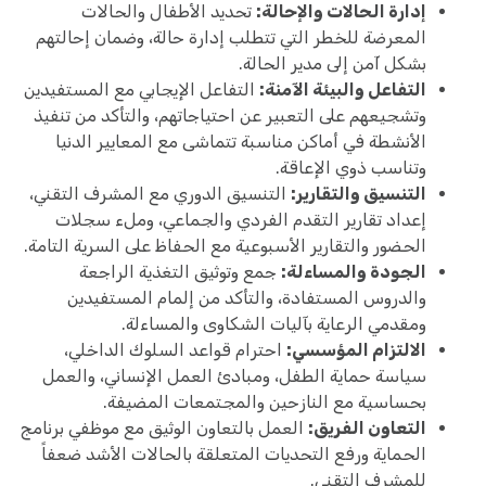
إدارة الحالات والإحالة:
تحديد الأطفال والحالات
المعرضة للخطر التي تتطلب إدارة حالة، وضمان إحالتهم
بشكل آمن إلى مدير الحالة.
التفاعل والبيئة الآمنة:
التفاعل الإيجابي مع المستفيدين
وتشجيعهم على التعبير عن احتياجاتهم، والتأكد من تنفيذ
الأنشطة في أماكن مناسبة تتماشى مع المعايير الدنيا
وتناسب ذوي الإعاقة.
التنسيق والتقارير:
التنسيق الدوري مع المشرف التقني،
إعداد تقارير التقدم الفردي والجماعي، وملء سجلات
الحضور والتقارير الأسبوعية مع الحفاظ على السرية التامة.
الجودة والمساءلة:
جمع وتوثيق التغذية الراجعة
والدروس المستفادة، والتأكد من إلمام المستفيدين
ومقدمي الرعاية بآليات الشكاوى والمساءلة.
الالتزام المؤسسي:
احترام قواعد السلوك الداخلي،
سياسة حماية الطفل، ومبادئ العمل الإنساني، والعمل
بحساسية مع النازحين والمجتمعات المضيفة.
التعاون الفريق:
العمل بالتعاون الوثيق مع موظفي برنامج
الحماية ورفع التحديات المتعلقة بالحالات الأشد ضعفاً
للمشرف التقني.