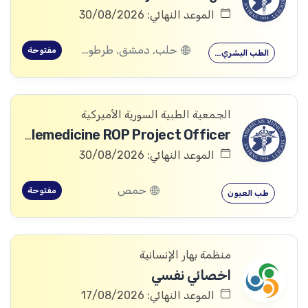
الموعد النهائي: 30/08/2026
حلب, دمشق, طرطوس, ريف دمشق, ديرالزور, درعا, السويداء, إدلب, القنيطرة, اللاذقية, الرقة, حمص, الحسكة, حماة
مفتوحة
الطب البشري…
الجمعية الطبية السورية الأميركية
Telemedicine ROP Project Officer
الموعد النهائي: 30/08/2026
حمص
مفتوحة
طب العيون
منظمة بهار الإنسانية
اخصائي نفسي
الموعد النهائي: 17/08/2026