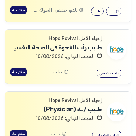
تلدو، حمص, الحولة، حمص
مفتوحة
الإرشاد النفسي
علم النفس
إحياء الأمل Hope Revival
طبيب رأب الفجوة في الصحة النفسية (mhGAP Doctor)
الموعد النهائي: 10/08/2026
حلب
مفتوحة
طبيب نفسي
إحياء الأمل Hope Revival
طبيب / ـة (Physician)
الموعد النهائي: 10/08/2026
حلب
مفتوحة
الطب البشري…