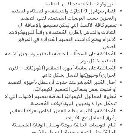
للبروتوكولات المُعتمدة لفني التعقيم.
القيام بمهام إزالة التلوّث والتنظيف، والتعبئة، والتعقيم،
والتخزين حسب التوصيات المُعتمدة لفني التعقيم.
تعقيم كافّة الألبسة التي يُمكن تعقيمها بالإضافة الى
الشانات والشاش بالطُرق المُعتمدة و وفقاً للبروتوكولات.
الالتزام بوضع كواشف التعقيم المُتوفّرة في المرفق
الصحّي.
المُحافظة على السجلّات الخاصّة بالتعقيم وتسجيل أنشطة
التعقيم بشكل يومي.
المُحافظة على سلامة أجهزة التعقيم (الأوتوكلاف -الفرن
الحراري) وجهوزيّتها للعمل بشكل دائم.
أخبار المُدير المُباشر عند حدوث أي عطل بأجهزة التعقيم
أو حُدوث نقص بمحاليل التعقيم الكيميائيّة.
مُعايرة المحاليل الكيميائيّة الخاصّة بتعقيم الأدوات التي لا
تتحمّل حرارة وتطبيق البروتوكولات المُعتمدة.
المُحافظة والالتزام بنظام العمل الخاص بغرفة التعقيم
وطُرق التعامل مع الأدوات.
اتّباع التوصيات الخاصّة بنوعيّة وسائل الوقاية الشخصيّة
الخاصّة بفنّي التعقيم وطرق الدخول والخُروج.