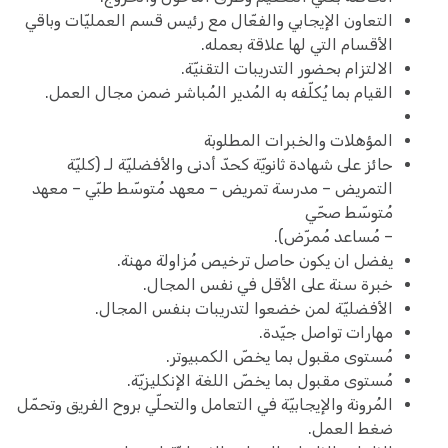
التعاون الإيجابي والفعّال مع رئيس قسم العمليّات وباقي
الأقسام التي لها علاقة بعمله.
الالتزام بحضور التدريبات التقنيّة.
القيام بما يُكلّفه به المُدير المُباشر ضمن مجال العمل.
المؤهلات والخبرات المطلوبة
حائز على شهادة ثانويّة كحدّ أدنى والأفضليّة لـ (كليّة
التمريض – مدرسة تمريض – معهد مُتوسّط طبّي – معهد
مُتوسّط صحّي
– مُساعد مُمرّض).
يفضل ان يكون حاصل ترخيص مُزاولة مهنة.
خبرة سنة على الأقل في نفس المجال.
الأفضليّة لمن خضعوا لتدريبات بنفس المجال.
مهارات تواصل جيّدة.
مُستوى مقبول بما يخصّ الكمبيوتر.
مُستوى مقبول بما يخصّ اللغة الإنكليزيّة.
المُرونة والإيجابيّة في التعامل والتحلّي بروح الفريق وتحمّل
ضغط العمل.