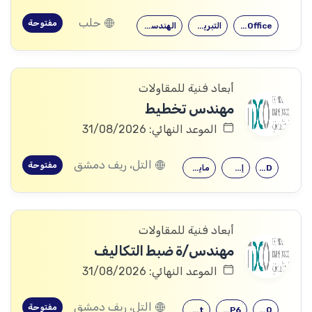
حلب
مفتوحة
Microsoft Office
التبريد والتكييف
الهندسة الميكانيكية
أبعاد فنية للمقاولات
مهندس تخطيط
الموعد النهائي: 31/08/2026
التل، ريف دمشق
مفتوحة
AutoCAD
إجازة هندسية…
مايكروسوفت أوفيس
أبعاد فنية للمقاولات
مهندس/ة ضبط التكاليف
الموعد النهائي: 31/08/2026
التل، ريف دمشق
مفتوحة
MS Project
primavera P6
Sap2000