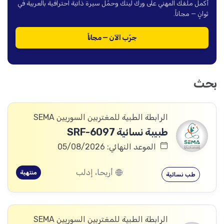
أكمل ملفك المهني على ورك لينك وحمّل سيرة ذاتية احترافية بالعربية في
ثوانٍ — مجاناً.
جرّب الآن — مجاناً
بحث
الرابطة الطبية للمغتربين السوريين SEMA
طبيبة نسائية SRF-6097
الموعد النهائي: 05/08/2026
أريحا، إدلب
منتهية
طب نسائية
الرابطة الطبية للمغتربين السوريين SEMA