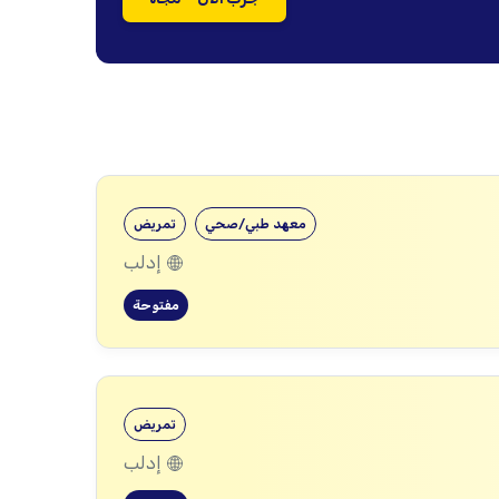
معهد طبي/صحي
تمريض
إدلب
مفتوحة
تمريض
إدلب