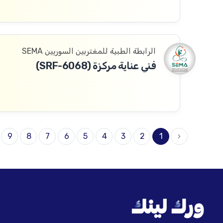
الرابطة الطبية للمغتربين السوريين SEMA
فني عناية مركزة (SRF-6068)
9
8
7
6
5
4
3
2
1
‹