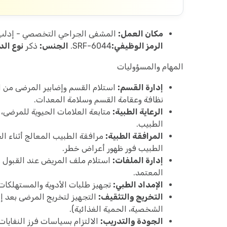
مكان العمل:
المشفى الجراحي التخصصي - إدل
الرمز الوظيفي:
SRF-6044.
الجنس:
ذكر
نوع الد
المهام والمسؤوليات
إدارة القسم:
استلام القسم وإضابير المرضى من ال
نظافة وعقامة القسم وسلامة المعدات.
الرعاية الطبية:
متابعة العلامات الحيوية للمرضى، و
الطبيب.
المرافقة الطبية:
مرافقة الطبيب المعالج أثناء الج
الطبيب فور ظهور أعراض خطر.
إدارة الملفات:
استلام ملف المريض عند القبول وتو
المعتمد.
الإمداد الطبي:
تجهيز طلبات الأدوية والمستهلكات ا
التخريج والتثقيف:
التجهيز لتخريج المرضى بعد إقر
الشخصية، الحمية الغذائية).
الجودة والتدريب:
الالتزام بسياسات فرز النفايات