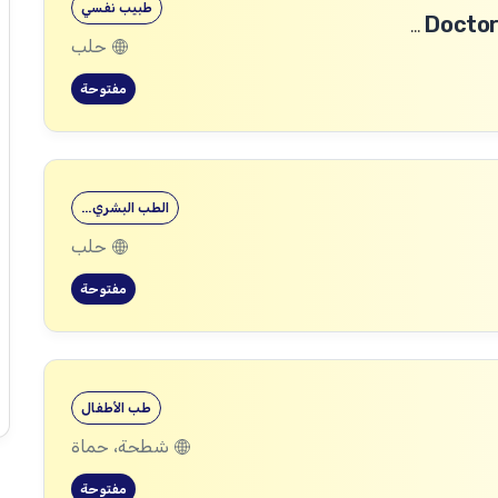
طبيب نفسي
طبيب رأب الفجوة في الصحة النفسية (mhGAP Doctor)
حلب
مفتوحة
الطب البشري…
حلب
مفتوحة
طب الأطفال
شطحة، حماة
مفتوحة