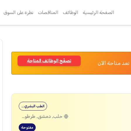
الصفحة الرئيسية
الوظائف
المناقصات
نظرة على السوق
تصفّح الوظائف المتاحة
تعد متاحة الآن
الطب البشري…
حلب, دمشق, طرطوس, ريف دمشق, ديرالزور, درعا, السويداء, إدلب, القنيطرة, اللاذقية, الرقة, حمص, الحسكة, حماة
مفتوحة