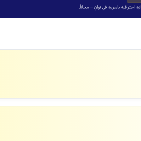
حترافية بالعربية في ثوانٍ — مجاناً.