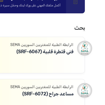
📄
أكمل ملفك المهني على ورك لينك وحمّل سيرة ذاتية ا
بحث
الرابطة الطبية للمغتربين السوريين SEMA
فني قثطرة قلبية (SRF-6067)
الرابطة الطبية للمغتربين السوريين SEMA
مساعد جراح (SRF-6072)