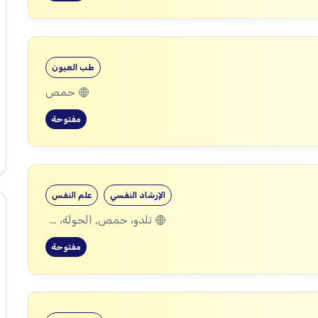
طب العيون
حمص
مفتوحة
الإرشاد النفسي
علم النفس
تلدو، حمص, الحولة، حمص
مفتوحة