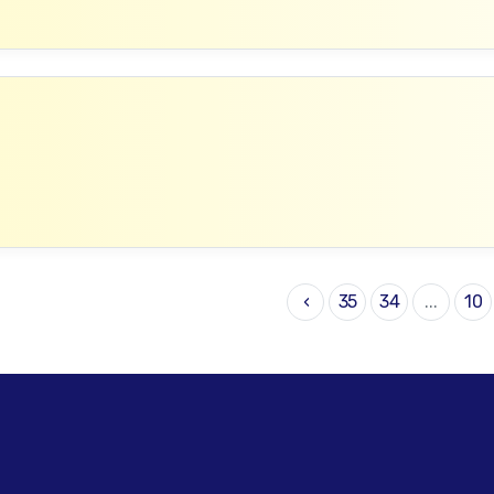
›
35
34
...
10