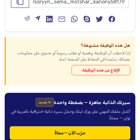
هل هذه الوظيفة مشبوهة؟
إذا لاحظت أن الوظيفة وهمية أو تطلب رسوماً أو تحتوي على معلومات
مضللة، ساعدنا في الحفاظ على المنصة آمنة.
الإبلاغ عن هذه الوظيفة
سيرتك الذاتية جاهزة — بضغطة واحدة
✨ جديد
أكمل ملفك المهني على ورك لينك وحمّل سيرة ذاتية احترافية بالعربية في
ثوانٍ — مجاناً.
جرّب الآن — مجاناً