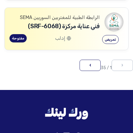
الرابطة الطبية للمغتربين السوريين SEMA
فني عناية مركزة (SRF-6068)
إدلب
مفتوحة
تمريض
›
‹
1 / 35