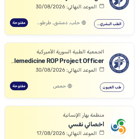
الموعد النهائي: 30/08/2026
حلب, دمشق, طرطوس, ريف دمشق, ديرالزور, درعا, السويداء, إدلب, القنيطرة, اللاذقية, الرقة, حمص, الحسكة, حماة
مفتوحة
الطب البشري…
الجمعية الطبية السورية الأميركية
Telemedicine ROP Project Officer
الموعد النهائي: 30/08/2026
حمص
مفتوحة
طب العيون
منظمة بهار الإنسانية
اخصائي نفسي
الموعد النهائي: 17/08/2026