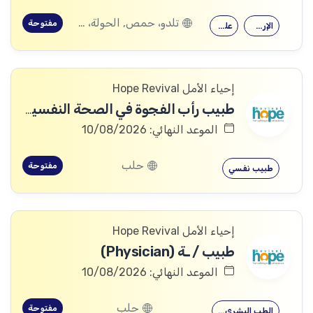
تلدو، حمص, الحولة، حمص
مفتوحة
الإرشاد النفسي
علم النفس
إحياء الأمل Hope Revival
طبيب رأب الفجوة في الصحة النفسية (mhGAP Doctor)
الموعد النهائي: 10/08/2026
حلب
مفتوحة
طبيب نفسي
إحياء الأمل Hope Revival
طبيب / ـة (Physician)
الموعد النهائي: 10/08/2026
حلب
مفتوحة
الطب البشري…