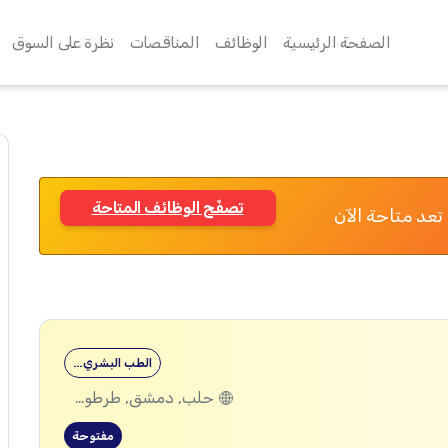
الصفحة الرئيسية
الوظائف
المناقصات
نظرة على السوق
تصفّح الوظائف المتاحة
تعد متاحة الآن
الطب البشري…
حلب, دمشق, طرطوس, ريف دمشق, ديرالزور, درعا, السويداء, إدلب, القنيطرة, اللاذقية, الرقة, حمص, الحسكة, حماة
مفتوحة