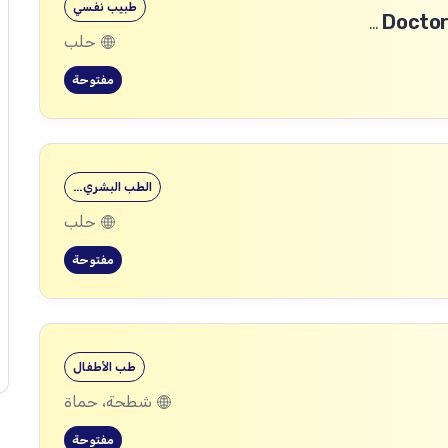
طبيب نفسي
طبيب رأب الفجوة في الصحة النفسية (mhGAP Doctor)
حلب
مفتوحة
الطب البشري…
حلب
مفتوحة
طب الأطفال
شطحة، حماة
مفتوحة