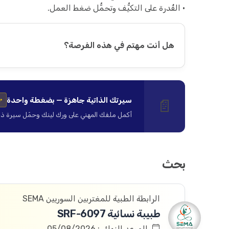
• القُدرة على التكيُّف وتحمُّل ضغط العمل.
هل أنت مهتم في هذه الفرصة؟
سيرتك الذاتية جاهزة — بضغطة واحدة
📄
✨
أكمل ملفك المهني على ورك لينك وحمّل سيرة ذاتية ا
بحث
الرابطة الطبية للمغتربين السوريين SEMA
طبيبة نسائية SRF-6097
الموعد النهائي: 05/08/2026