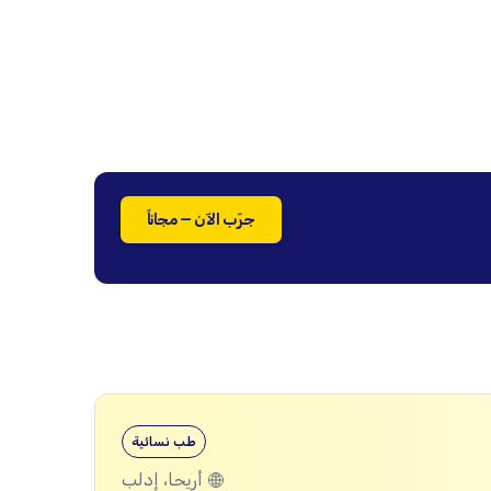
جرّب الآن — مجاناً
طب نسائية
أريحا، إدلب