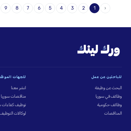
9
8
7
6
5
4
3
2
1
‹
للباحثين عن عمل
للجهات الموظِّ
البحث عن وظيفة
انشر معنا
وظائف في سوريا
مناقصات سوريا
وظائف حكومية
توظيف كفاءات س
المناقصات
لوكالات التوظيف