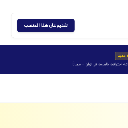
تقديم على هذا المنصب
 جديد
حترافية بالعربية في ثوانٍ — مجاناً.