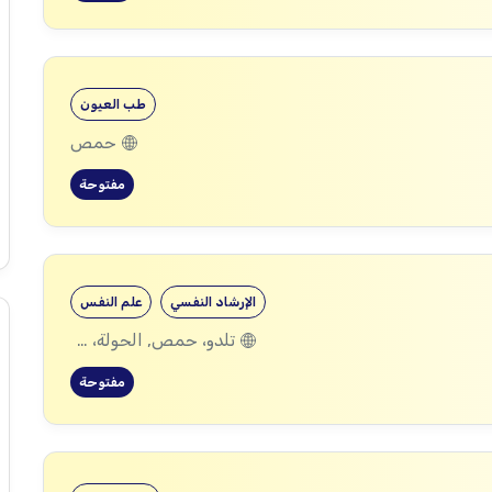
طب العيون
حمص
مفتوحة
الإرشاد النفسي
علم النفس
تلدو، حمص, الحولة، حمص
مفتوحة