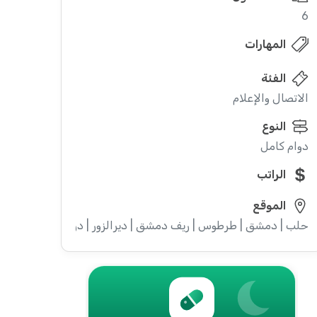
6
المهارات
الفئة
الاتصال والإعلام
النوع
دوام كامل
الراتب
الموقع
حلب | دمشق | طرطوس | ريف دمشق | ديرالزور | درعا | السويداء | إدل