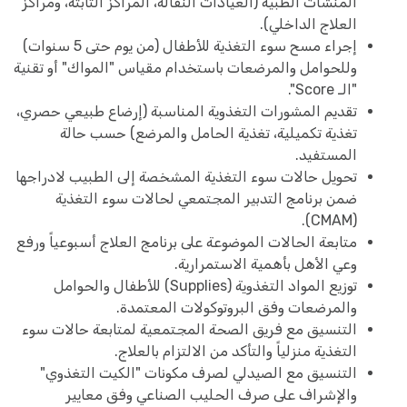
المنشآت الطبية (العيادات النقالة، المراكز الثابتة، ومراكز
العلاج الداخلي).
إجراء مسح سوء التغذية للأطفال (من يوم حتى 5 سنوات)
وللحوامل والمرضعات باستخدام مقياس "المواك" أو تقنية
"الـ Score".
تقديم المشورات التغذوية المناسبة (إرضاع طبيعي حصري،
تغذية تكميلية، تغذية الحامل والمرضع) حسب حالة
المستفيد.
تحويل حالات سوء التغذية المشخصة إلى الطبيب لادراجها
ضمن برنامج التدبير المجتمعي لحالات سوء التغذية
(CMAM).
متابعة الحالات الموضوعة على برنامج العلاج أسبوعياً ورفع
وعي الأهل بأهمية الاستمرارية.
توزيع المواد التغذوية (Supplies) للأطفال والحوامل
والمرضعات وفق البروتوكولات المعتمدة.
التنسيق مع فريق الصحة المجتمعية لمتابعة حالات سوء
التغذية منزلياً والتأكد من الالتزام بالعلاج.
التنسيق مع الصيدلي لصرف مكونات "الكيت التغذوي"
والإشراف على صرف الحليب الصناعي وفق معايير