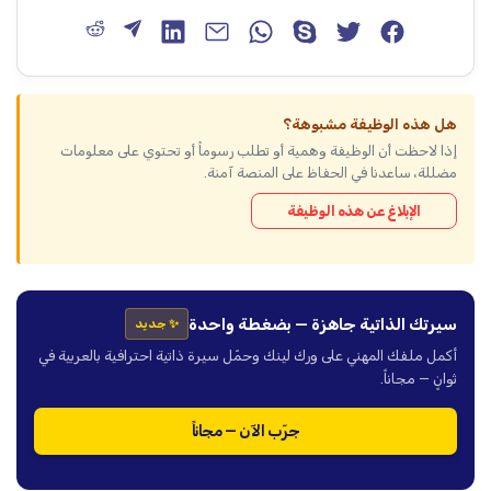
هل هذه الوظيفة مشبوهة؟
إذا لاحظت أن الوظيفة وهمية أو تطلب رسوماً أو تحتوي على معلومات
مضللة، ساعدنا في الحفاظ على المنصة آمنة.
الإبلاغ عن هذه الوظيفة
سيرتك الذاتية جاهزة — بضغطة واحدة
✨ جديد
أكمل ملفك المهني على ورك لينك وحمّل سيرة ذاتية احترافية بالعربية في
ثوانٍ — مجاناً.
جرّب الآن — مجاناً