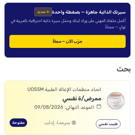
سيرتك الذاتية جاهزة — بضغطة واحدة
✨ جديد
أكمل ملفك المهني على ورك لينك وحمّل سيرة ذاتية احترافية بالعربية في
ثوانٍ — مجاناً.
جرّب الآن — مجاناً
بحث
اتحاد منظمات الإغاثة الطبية UOSSM
ممرض/ة نفسي
الموعد النهائي: 09/08/2026
سرمدا، إدلب
مفتوحة
طبيب نفسي