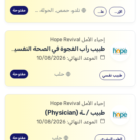
تلدو، حمص, الحولة، حمص
مفتوحة
الإرشاد النفسي
علم النفس
إحياء الأمل Hope Revival
طبيب رأب الفجوة في الصحة النفسية (mhGAP Doctor)
الموعد النهائي: 10/08/2026
حلب
مفتوحة
طبيب نفسي
إحياء الأمل Hope Revival
طبيب / ـة (Physician)
الموعد النهائي: 10/08/2026
حلب
مفتوحة
الطب البشري…