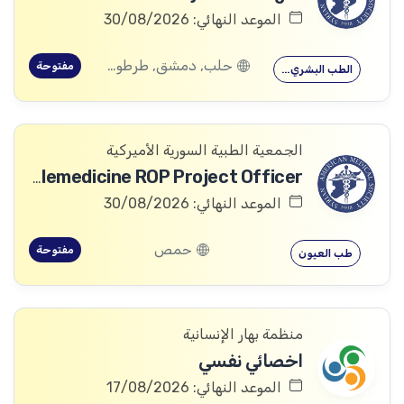
الموعد النهائي: 30/08/2026
حلب, دمشق, طرطوس, ريف دمشق, ديرالزور, درعا, السويداء, إدلب, القنيطرة, اللاذقية, الرقة, حمص, الحسكة, حماة
مفتوحة
الطب البشري…
الجمعية الطبية السورية الأميركية
Telemedicine ROP Project Officer
الموعد النهائي: 30/08/2026
حمص
مفتوحة
طب العيون
منظمة بهار الإنسانية
اخصائي نفسي
الموعد النهائي: 17/08/2026