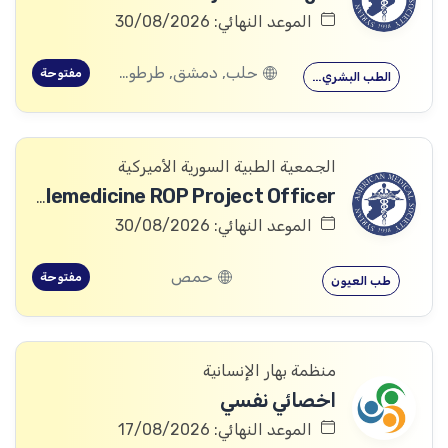
الموعد النهائي: 30/08/2026
حلب, دمشق, طرطوس, ريف دمشق, ديرالزور, درعا, السويداء, إدلب, القنيطرة, اللاذقية, الرقة, حمص, الحسكة, حماة
مفتوحة
الطب البشري…
الجمعية الطبية السورية الأميركية
Telemedicine ROP Project Officer
الموعد النهائي: 30/08/2026
حمص
مفتوحة
طب العيون
منظمة بهار الإنسانية
اخصائي نفسي
الموعد النهائي: 17/08/2026