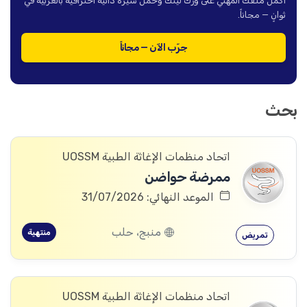
أكمل ملفك المهني على ورك لينك وحمّل سيرة ذاتية احترافية بالعربية في
ثوانٍ — مجاناً.
جرّب الآن — مجاناً
بحث
اتحاد منظمات الإغاثة الطبية UOSSM
ممرضة حواضن
الموعد النهائي: 31/07/2026
منبج، حلب
منتهية
تمريض
اتحاد منظمات الإغاثة الطبية UOSSM