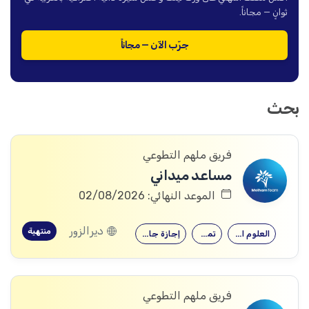
ثوانٍ — مجاناً.
جرّب الآن — مجاناً
بحث
فريق ملهم التطوعي
مساعد ميداني
الموعد النهائي: 02/08/2026
ديرالزور
منتهية
العلوم الصحية
تمريض
إجازة جامعية…
فريق ملهم التطوعي