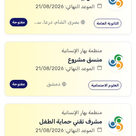
الموعد النهائي: 21/08/2026
بصرى الشام، درعا, سعسع، ريف دمشق, المسيفرة، درعا, قدسيا، ريف دمشق, قطنا، ريف دمشق, مضايا، ريف دمشق, المزرعة، السويداء, الجيزة، درعا, الديماس، ريف دمشق, سرغايا، ريف دمشق, بيت جن، ريف دمشق, عين الفيجة، ريف دمشق, خربة غزالة، درعا, عش الشجرة، درعا, داعل، درعا, المزيريب، درعا, جباتا الخشب، القنيطرة, خان أرنبة، القنيطرة
مفتوحة
الثانوية العامة
منظمة بهار الإنسانية
منسق مشروع
الموعد النهائي: 21/08/2026
دمشق
مفتوحة
العلوم الاجتماعية
منظمة بهار الإنسانية
مشرف تقني حماية الطفل
الموعد النهائي: 21/08/2026