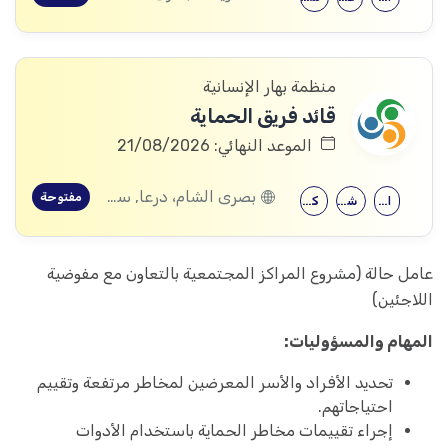
منظمة بهار الإنسانية
قائد فريق الحماية
الموعد النهائي: 21/08/2026
بصرى الشام، درعا, سعسع، ريف دمشق, المسيفرة، درعا, قدسيا، ريف دمشق, قطنا، ريف دمشق, مضايا، ريف دمشق, المزرعة، السويداء, الجيزة، درعا, الديماس، ريف دمشق, سرغايا، ريف دمشق, بيت جن، ريف دمشق, عين الفيجة، ريف دمشق, خربة غزالة، درعا, عش الشجرة، درعا, داعل، درعا, المزيريب، درعا, كوم الباشا، القنيطرة, جباتا الخشب، القنيطرة, ممتنة، القنيطرة, نبع الصخر، القنيطرة, خان أرنبة، القنيطرة, مشناف، السويداء
مفتوحة
الاقتصاد
شهادة معهد
كلية التربية
عامل حالة (مشروع المراكز المجتمعية بالتعاون مع مفوضية
اللاجئين)
المهام والمسؤوليات:
تحديد الأفراد والأسر المعرضين لمخاطر مرتفعة وتقييم
احتياجاتهم.
إجراء تقييمات مخاطر الحماية باستخدام الأدوات