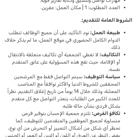
مهارات تواصل وتنسيق وكتابة تقارير قوية.
العدد المطلوب: 1 | مكان العمل: عفرين.
الشروط العامة للتقديم:
.
طبيعة العمل:
نود التأكيد على أن جميع الوظائف تتطلب
الدوام الكامل الحضوري في موقع العمل، ما لم يذكر خلاف
ذلك.
التكاليف:
لا تغطي الجمعية أي تكاليف متعلقة بالانتقال
أو الإقامة، حيث تقع هذه المسؤولية على عاتق المتقدم
نفسه.
سياسة التوظيف:
سيتم التواصل فقط مع المرشحين
المحققين للشروط الدنيا والأكثر توافقاً مع المناصب
المعلنة، وذلك خلال 14 يوماً من تاريخ إغلاق التقديم. نظراً
للعدد الكبير من الطلبات، يتعذر التواصل مع كل متقدم
بشكل فردي بشأن حالة طلبه.
تكافؤ الفرص:
تلتزم جمعية الإحسان بتوفير فرص
متساوية لجميع الموظفين والمتقدمين للتوظيف، كما
تحظر أي شكل من أشكال التمييز أو التحرش من أي نوع،
بغض النظر عن العرق أو اللون أو الدين أو العمر أو الجنس