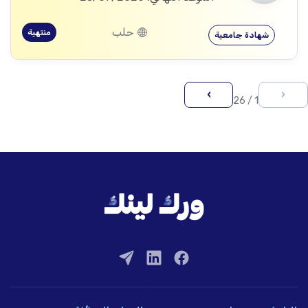
حلب
منتهية
شهادة جامعية
›
‹
1 / 26