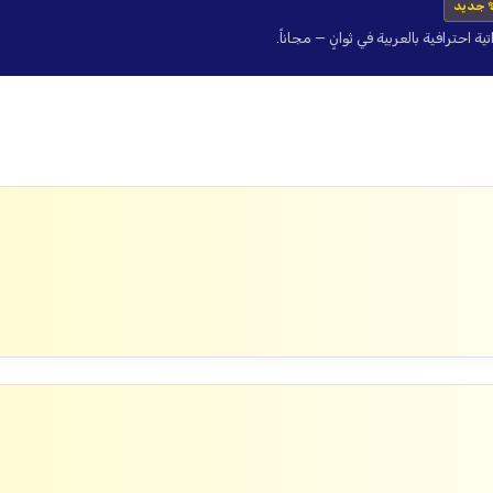
 جديد
حترافية بالعربية في ثوانٍ — مجاناً.