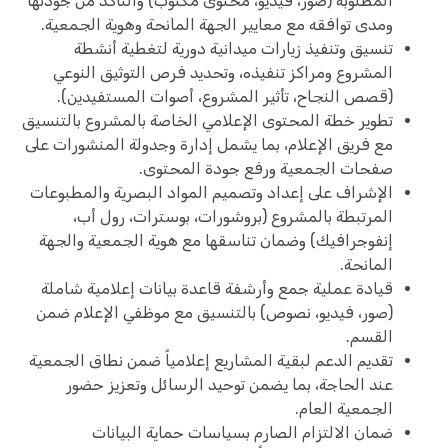
المطلوبة (صور، فيديو، محتوى مكتوب) والتأكد من جودتها
ومدى توافقه مع معايير الجهة المانحة وهوية الجمعية.
تنسيق وتنفيذ زيارات ميدانية دورية لتغطية أنشطة
المشروع ومراكز تنفيذه، وتحديد فرص التوثيق النوعي
(قصص النجاح، تأثير المشروع، أصوات المستفيدين).
تطوير خطة المحتوى الإعلامي الخاصة بالمشروع بالتنسيق
مع فريق الإعلام، بما يشمل إدارة وجدولة المنشورات على
صفحات الجمعية ورفع جودة المحتوى.
الإشراف على إعداد وتصميم المواد البصرية والمطبوعات
المرتبطة بالمشروع (بروشورات، بوسترات، رول أب،
إنفوجرافيك) وضمان تناسقها مع هوية الجمعية والجهة
المانحة.
قيادة عملية جمع وأرشفة قاعدة بيانات إعلامية شاملة
(صور، فيديو، نصوص) بالتنسيق مع موظفي الإعلام ضمن
القسم.
تقديم الدعم لبقية المشاريع إعلامياً ضمن نطاق الجمعية
عند الحاجة، بما يضمن توحيد الرسائل وتعزيز حضور
الجمعية العام.
ضمان الالتزام الصارم بسياسات حماية البيانات