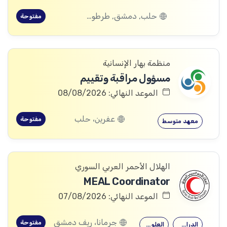
حلب, دمشق, طرطوس, ريف دمشق, ديرالزور, درعا, السويداء, إدلب, القنيطرة, اللاذقية, الرقة, حمص, الحسكة, حماة
مفتوحة
منظمة بهار الإنسانية
مسؤول مراقبة وتقييم
الموعد النهائي: 08/08/2026
عفرين، حلب
مفتوحة
معهد متوسط
الهلال الأحمر العربي السوري
MEAL Coordinator
الموعد النهائي: 07/08/2026
جرمانا، ريف دمشق
مفتوحة
الدراسات التنموية
العلوم الاجتماعية