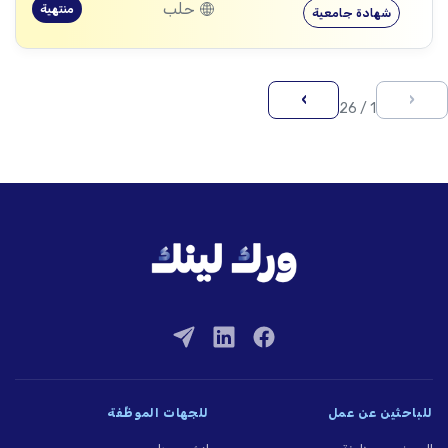
حلب
منتهية
شهادة جامعية
›
‹
1 / 26
للباحثين عن عمل
للجهات الموظِّفة