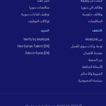
البحث عن وظيفة
انشر معنا
وظائف في سوريا
مناقصات سوريا
وظائف حكومية
توظيف كفاءات سورية
المناقصات
لوكالات التوظيف
اكتشف
المزيد
عن WorkLink
Verify by WorkLink
لوحة بيانات سوق العمل
Hire Syrian Talent (EN)
صفحة الاتصال
Jobs in Syria (EN)
عن المنصة
الأسئلة الشائعة
الشروط والأحكام
سياسة الخصوصية
© 2026 WorkLink. جميع الحقوق محفوظة.