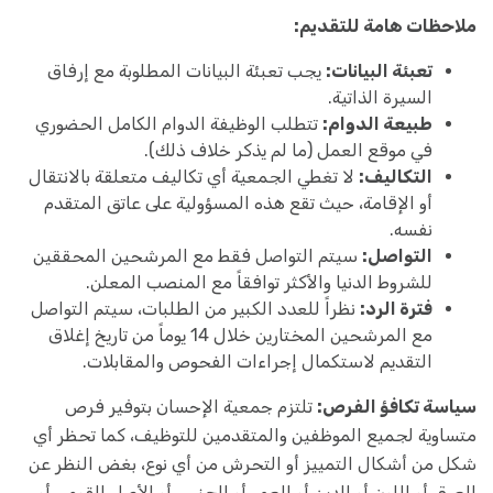
ملاحظات هامة للتقديم:
تعبئة البيانات:
يجب تعبئة البيانات المطلوبة مع إرفاق
السيرة الذاتية.
طبيعة الدوام:
تتطلب الوظيفة الدوام الكامل الحضوري
في موقع العمل (ما لم يذكر خلاف ذلك).
التكاليف:
لا تغطي الجمعية أي تكاليف متعلقة بالانتقال
أو الإقامة، حيث تقع هذه المسؤولية على عاتق المتقدم
نفسه.
التواصل:
سيتم التواصل فقط مع المرشحين المحققين
للشروط الدنيا والأكثر توافقاً مع المنصب المعلن.
فترة الرد:
نظراً للعدد الكبير من الطلبات، سيتم التواصل
مع المرشحين المختارين خلال 14 يوماً من تاريخ إغلاق
التقديم لاستكمال إجراءات الفحوص والمقابلات.
سياسة تكافؤ الفرص:
تلتزم جمعية الإحسان بتوفير فرص
متساوية لجميع الموظفين والمتقدمين للتوظيف، كما تحظر أي
شكل من أشكال التمييز أو التحرش من أي نوع، بغض النظر عن
العرق أو اللون أو الدين أو العمر أو الجنس أو الأصل القومي أو