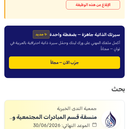
الإبلاغ عن هذه الوظيفة
سيرتك الذاتية جاهزة — بضغطة واحدة
✨ جديد
أكمل ملفك المهني على ورك لينك وحمّل سيرة ذاتية احترافية بالعربية في
ثوانٍ — مجاناً.
جرّب الآن — مجاناً
بحث
جمعية الندى الخيرية
منسقة قسم المبادرات المجتمعية والشبابية
الموعد النهائي: 30/06/2026