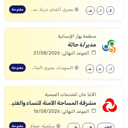
بصرى الشام، درعا, سعسع، ريف دمشق, المسيفرة، درعا, قدسيا، ريف دمشق, قطنا، ريف دمشق, مضايا، ريف دمشق, الجيزة، درعا, الديماس، ريف دمشق, سرغايا، ريف دمشق, بيت جن، ريف دمشق, عين الفيجة، ريف دمشق, خربة غزالة، درعا, عش الشجرة، درعا, داعل، درعا, المزيريب، درعا
مفتوحة
كلية التربية
الحقوق
شهادة جامعية
منظمة بهار الإنسانية
مدير/ة حالة
الموعد النهائي: 21/08/2026
السويداء, بصرى الشام، درعا, سعسع، ريف دمشق, المسيفرة، درعا, قدسيا، ريف دمشق, قطنا، ريف دمشق, مضايا، ريف دمشق, المزرعة، السويداء, الجيزة، درعا, الديماس، ريف دمشق, سرغايا، ريف دمشق, بيت جن، ريف دمشق, عين الفيجة، ريف دمشق, خربة غزالة، درعا, عش الشجرة، درعا, داعل، درعا, المزيريب، درعا, كوم الباشا، القنيطرة, جباتا الخشب، القنيطرة, ممتنة، القنيطرة, نبع الصخر، القنيطرة, خان أرنبة، القنيطرة, مشناف، السويداء
مفتوحة
الإرشاد النفسي
علم النفس
شهادة جامعية
الآغا خان للخدمات الصحية
مشرفة المساحة الآمنة للنساء والفتيات (Woman and Girls Safe Space (WGSS) Supervisor).
الموعد النهائي: 16/08/2026
سلمية، حماة
مفتوحة
العلوم الاجتماعية
علم اجتماع
علم النفس