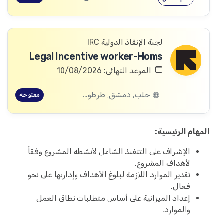
لجنة الإنقاذ الدولية IRC
Legal Incentive worker-Homs
الموعد النهائي: 10/08/2026
حلب, دمشق, طرطوس, ريف دمشق, ديرالزور, درعا, السويداء, إدلب, القنيطرة, اللاذقية, الرقة, حمص, الحسكة, حماة
مفتوحة
المهام الرئيسية:
الإشراف على التنفيذ الشامل لأنشطة المشروع وفقاً
لأهداف المشروع.
تقدير الموارد اللازمة لبلوغ الأهداف وإدارتها على نحو
فعال.
إعداد الميزانية على أساس متطلبات نطاق العمل
والموارد.